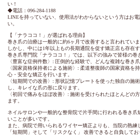
い！
◆電話：096-284-1188
LINEを持っていない、使用法がわからないという方はお
い。
【「ナラココ！」が選ばれる理由】
巻き爪の治療は一般的に約6ヶ月で改善すると言われてい
しかし、中には1年以上もの長期通院を促す矯正店も存在
巻き爪専門院「ナラココ！」では、以下の強みで皆様の巻
〈豊富な症例件数〉: 圧倒的な経験で、どんな複雑な巻き
〈国家資格保持者による施術〉: 柔道整復師の国家資格を
心・安全な矯正を行います。
〈短期間での改善〉: 形状記憶プレートを使った独自の施術
し、キレイな爪の形に戻ります。
〈初回で痛みをほぼ改善〉: 施術を受けられたほとんどの
ます。
ネイルサロンや一般的な整骨院で片手間に行われる巻き爪
いことが多いです。
また、病院で用いられるワイヤー矯正よりも、当院の熟練
「短期間」そして「リスクなく」 改善できると自負してお