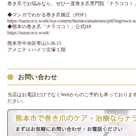
巻き爪でお悩みなら、ぜひ一度巻き爪専門院「ナラココ！
◆マンガでわかる巻き爪矯正（PDF）
https://naracoco.work/wp-content/themes/amaterasu/pdf/ingrown-na
◆熊本の巻き爪「ナラココ！」公式HP
https://naracoco.work/
熊本市中央区帯山3-38-15
アメニティハイツ京塚１階
お問い合わせ
ご希望のお問い合わせ方法を
当店はお電話だけでなくWebからのご予約も承っておりま
お選びください
ださい。
096-284-1188
LINEでお問い合わせ