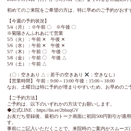
初めてのご来院をご希望の方は、特に早めのご予約がおす
【今週の予約状況】
5/4（月）：※午前 〇 ※午後 〇
※菊陽さんふれあにて営業
5/5（火）：午前 ✕ 午後 ✕
5/6（水）：午前 ✕ 午後 ✕
5/7（木）：午前 〇 午後 〇
5/8（金）：午前 〇 午後 △
5/9（土）：午前 △
（〇：空きあり △：若干の空きあり
：空きなし）
【営業時間】 午前：9:00～13:00 午後：15:00～18:00
なお、土曜日は特に予約が埋まりやすいため、お早めのご
【ご予約方法】
ご予約は、以下のいずれかの方法でお願いします。
◆公式LINE：https://lin.ee/2bhuqGV
お友だち登録後、最初のトーク画面に初回500円割引が適
す。
事前にご記入いただくことで、来院時のご案内がスムーズ