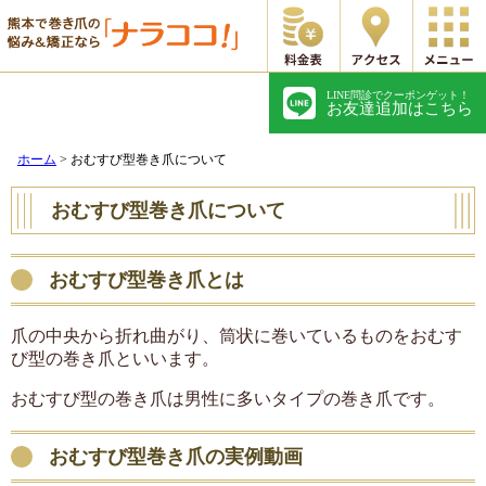
LINE問診でクーポンゲット！
ホーム
初めての方へ
お友達追加はこちら
料金表
スタッフ紹介
ホーム
>
おむすび型巻き爪について
おむすび型巻き爪について
アクセス
よくあるご質問
お客様の声
症例一覧
おむすび型巻き爪とは
爪の中央から折れ曲がり、筒状に巻いているものをおむす
び型の巻き爪といいます。
おむすび型の巻き爪は男性に多いタイプの巻き爪です。
おむすび型巻き爪の実例動画