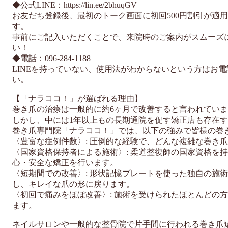
◆公式LINE：https://lin.ee/2bhuqGV
お友だち登録後、最初のトーク画面に初回500円割引が適
す。
事前にご記入いただくことで、来院時のご案内がスムーズ
い！
◆電話：096-284-1188
LINEを持っていない、使用法がわからないという方はお
い。
【「ナラココ！」が選ばれる理由】
巻き爪の治療は一般的に約6ヶ月で改善すると言われてい
しかし、中には1年以上もの長期通院を促す矯正店も存在
巻き爪専門院「ナラココ！」では、以下の強みで皆様の巻
〈豊富な症例件数〉: 圧倒的な経験で、どんな複雑な巻き
〈国家資格保持者による施術〉: 柔道整復師の国家資格を
心・安全な矯正を行います。
〈短期間での改善〉: 形状記憶プレートを使った独自の施術
し、キレイな爪の形に戻ります。
〈初回で痛みをほぼ改善〉: 施術を受けられたほとんどの
ます。
ネイルサロンや一般的な整骨院で片手間に行われる巻き爪