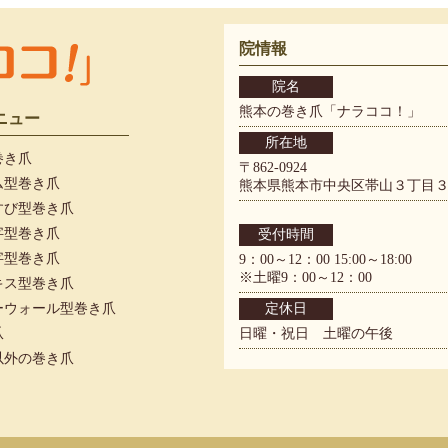
院情報
院名
熊本の巻き爪「ナラココ！」
ニュー
所在地
巻き爪
〒862-0924
ム型巻き爪
熊本県熊本市中央区帯山３丁目３８
すび型巻き爪
字型巻き爪
受付時間
字型巻き爪
9：00～12：00 15:00～18:00
※土曜9：00～12：00
キス型巻き爪
ーウォール型巻き爪
定休日
爪
日曜・祝日 土曜の午後
以外の巻き爪