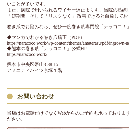
いことが多いです。
また、病院で用いられるワイヤー矯正よりも、当院の熟練
「短期間」そして「リスクなく」 改善できると自負してお
巻き爪でお悩みなら、ぜひ一度巻き爪専門院「ナラココ！
◆マンガでわかる巻き爪矯正（PDF）
https://naracoco.work/wp-content/themes/amaterasu/pdf/ingrown-na
◆熊本の巻き爪「ナラココ！」公式HP
https://naracoco.work/
熊本市中央区帯山3-38-15
アメニティハイツ京塚１階
お問い合わせ
ご希望のお問い合わせ方法を
お選びください
当店はお電話だけでなくWebからのご予約も承っておりま
ださい。
096-284-1188