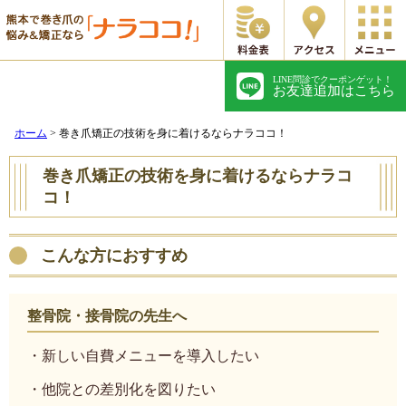
LINE問診でクーポンゲット！
ホーム
初めての方へ
お友達追加はこちら
料金表
スタッフ紹介
ホーム
>
巻き爪矯正の技術を身に着けるならナラココ！
巻き爪矯正の技術を身に着けるならナラコ
アクセス
よくあるご質問
コ！
お客様の声
症例一覧
こんな方におすすめ
整骨院・接骨院の先生へ
・新しい自費メニューを導入したい
・他院との差別化を図りたい